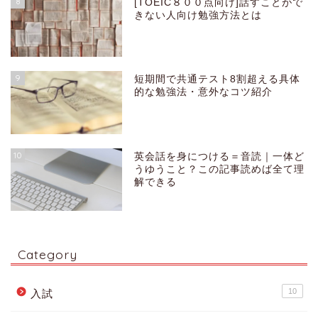
8
[TOEIC８００点向け]話すことがで
きない人向け勉強方法とは
9
短期間で共通テスト8割超える具体
的な勉強法・意外なコツ紹介
10
英会話を身につける＝音読｜一体ど
うゆうこと？この記事読めば全て理
解できる
Category
10
入試