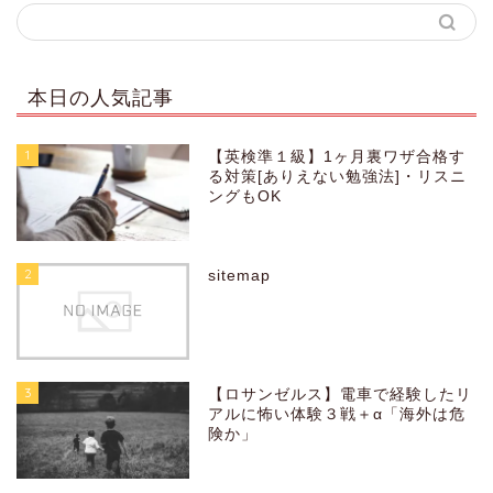
本日の人気記事
1
【英検準１級】1ヶ月裏ワザ合格す
る対策[ありえない勉強法]・リスニ
ングもOK
2
sitemap
3
【ロサンゼルス】電車で経験したリ
アルに怖い体験３戦＋α「海外は危
険か」