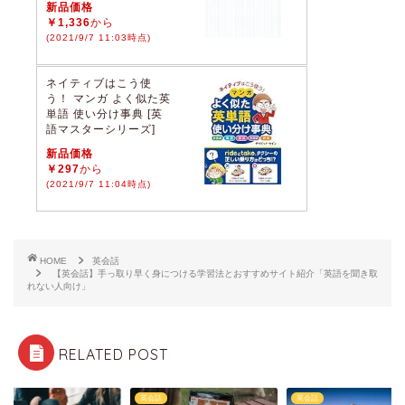
新品価格
￥1,336
から
(2021/9/7 11:03時点)
ネイティブはこう使
う！ マンガ よく似た英
単語 使い分け事典 [英
語マスターシリーズ]
新品価格
￥297
から
(2021/9/7 11:04時点)
HOME
英会話
【英会話】手っ取り早く身につける学習法とおすすめサイト紹介「英語を聞き取
れない人向け」
RELATED POST
話
英会話
英会話