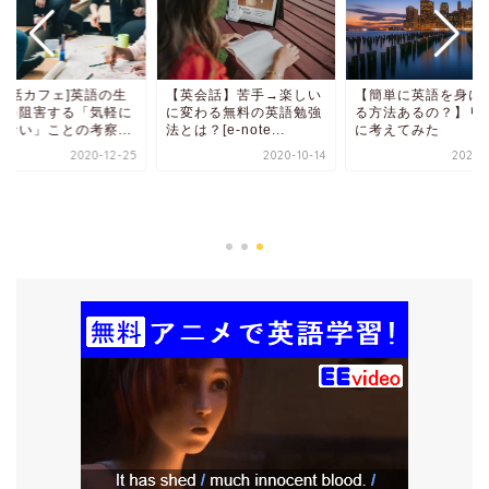
英会話カフェ]英語の生
【英会話】苦手→楽しい
【簡単に英語を身に
性を阻害する「気軽に
に変わる無料の英語勉強
る方法あるの？】リ
けない」ことの考察...
法とは？[e-note...
に考えてみた
2020-12-25
2020-10-14
2021-0