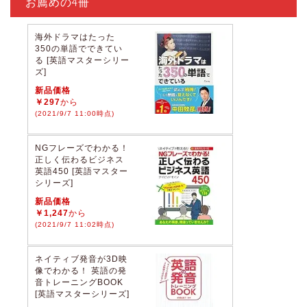
お薦めの4冊
海外ドラマはたった
350の単語でできてい
る [英語マスターシリー
ズ]
新品価格
￥297
から
(2021/9/7 11:00時点)
NGフレーズでわかる！
正しく伝わるビジネス
英語450 [英語マスター
シリーズ]
新品価格
￥1,247
から
(2021/9/7 11:02時点)
ネイティブ発音が3D映
像でわかる！ 英語の発
音トレーニングBOOK
[英語マスターシリーズ]