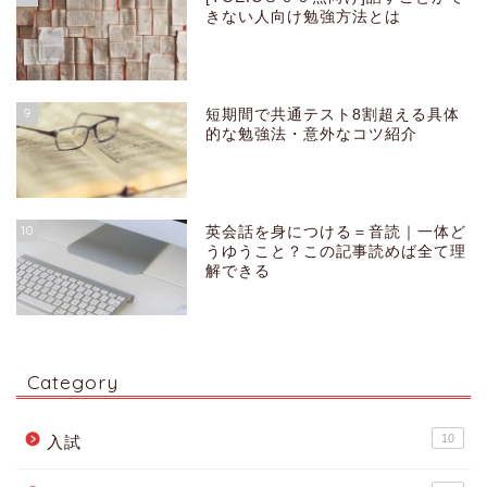
きない人向け勉強方法とは
9
短期間で共通テスト8割超える具体
的な勉強法・意外なコツ紹介
10
英会話を身につける＝音読｜一体ど
うゆうこと？この記事読めば全て理
解できる
Category
10
入試