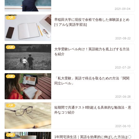
2021-09-04
入試
早稲田大学に現役で余裕で合格した体験談まとめ
[リアルな英語学習法]
2021-08-22
入試
大学受験レベル向け！英語能力を底上げする方法
を紹介
2021-07-29
入試
「私大受験」英語で得点を取るための方法「関関
同立レベル」
2021-06-28
入試
短期間で共通テスト8割超える具体的な勉強法・意
外なコツ紹介
2021-06-10
入試
1年間宅浪生活｜英語を効果的に伸ばした方法は〇