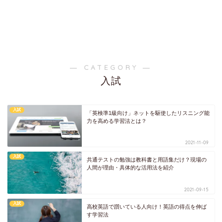
― CATEGORY ―
入試
入試
「英検準1級向け」ネットを駆使したリスニング能
力を高める学習法とは？
2021-11-09
入試
共通テストの勉強は教科書と用語集だけ？現場の
人間が理由・具体的な活用法を紹介
2021-09-15
入試
高校英語で躓いている人向け！英語の得点を伸ば
す学習法