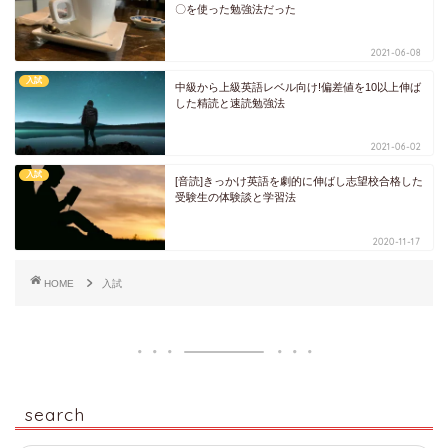
〇を使った勉強法だった
2021-06-08
入試
中級から上級英語レベル向け!偏差値を10以上伸ば
した精読と速読勉強法
2021-06-02
入試
[音読]きっかけ英語を劇的に伸ばし志望校合格した
受験生の体験談と学習法
2020-11-17
HOME
入試
search