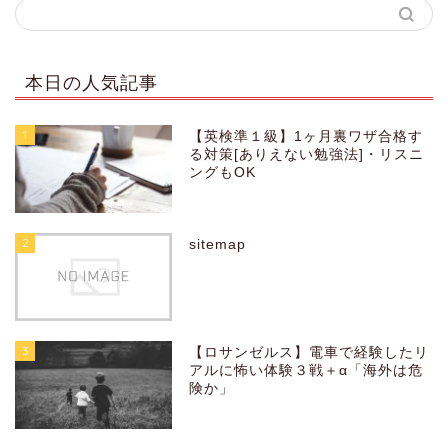
本日の人気記事
1
【英検準１級】1ヶ月裏ワザ合格す
る対策[ありえない勉強法]・リスニ
ングもOK
2
sitemap
3
【ロサンゼルス】電車で経験したリ
アルに怖い体験３戦＋α「海外は危
険か」