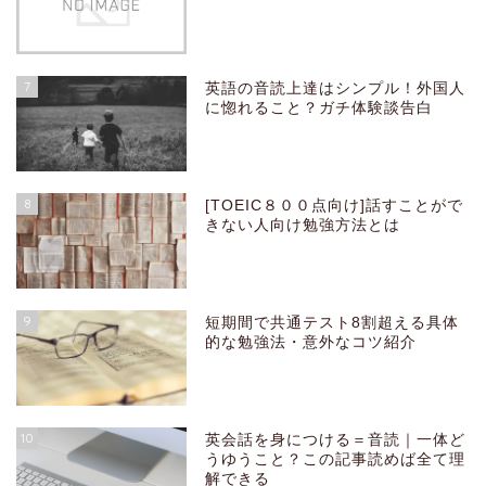
7
英語の音読上達はシンプル！外国人
に惚れること？ガチ体験談告白
8
[TOEIC８００点向け]話すことがで
きない人向け勉強方法とは
9
短期間で共通テスト8割超える具体
的な勉強法・意外なコツ紹介
10
英会話を身につける＝音読｜一体ど
うゆうこと？この記事読めば全て理
解できる