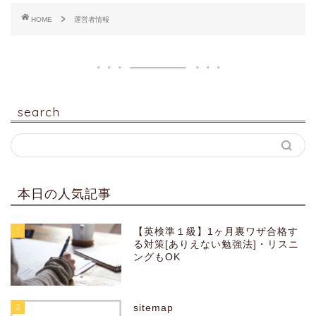
HOME
運営者情報
search
本日の人気記事
1
【英検準１級】1ヶ月裏ワザ合格す
る対策[ありえない勉強法]・リスニ
ングもOK
2
sitemap