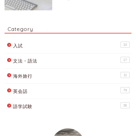
Category
10
入試
17
文法・語法
11
海外旅行
79
英会話
36
語学試験