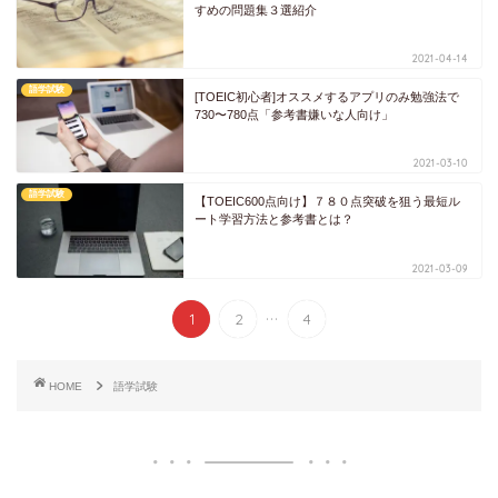
すめの問題集３選紹介
2021-04-14
語学試験
[TOEIC初心者]オススメするアプリのみ勉強法で
730〜780点「参考書嫌いな人向け」
2021-03-10
語学試験
【TOEIC600点向け】７８０点突破を狙う最短ル
ート学習方法と参考書とは？
2021-03-09
...
1
2
4
HOME
語学試験