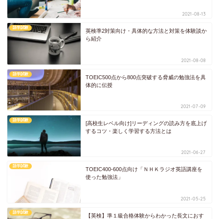
2021-08-13
語学試験
英検準2対策向け・具体的な方法と対策を体験談か
ら紹介
2021-08-08
語学試験
TOEIC500点から800点突破する脅威の勉強法を具
体的に伝授
2021-07-09
語学試験
[高校生レベル向け]リーディングの読み方を底上げ
するコツ・楽しく学習する方法とは
2021-06-27
語学試験
TOEIC400-600点向け「ＮＨＫラジオ英語講座を
使った勉強法」
2021-05-25
語学試験
【英検】準１級合格体験からわかった長文におす