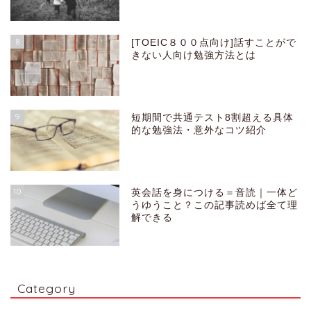
8
[TOEIC８００点向け]話すことがで
きない人向け勉強方法とは
9
短期間で共通テスト8割超える具体
的な勉強法・意外なコツ紹介
10
英会話を身につける＝音読｜一体ど
うゆうこと？この記事読めば全て理
解できる
Category