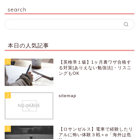
search
本日の人気記事
1
【英検準１級】1ヶ月裏ワザ合格す
る対策[ありえない勉強法]・リスニ
ングもOK
2
sitemap
3
【ロサンゼルス】電車で経験したリ
アルに怖い体験３戦＋α「海外は危