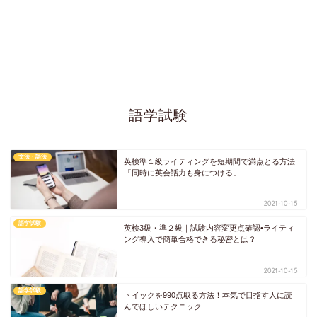
語学試験
文法・語法
英検準１級ライティングを短期間で満点とる方法
「同時に英会話力も身につける」
2021-10-15
語学試験
英検3級・準２級｜試験内容変更点確認•ライティ
ング導入で簡単合格できる秘密とは？
2021-10-15
語学試験
トイックを990点取る方法！本気で目指す人に読
んでほしいテクニック