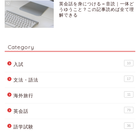
10
英会話を身につける＝音読｜一体ど
うゆうこと？この記事読めば全て理
解できる
Category
10
入試
17
文法・語法
11
海外旅行
79
英会話
36
語学試験