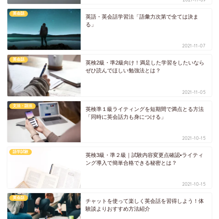
英会話
英語・英会話学習法「語彙力次第で全ては決ま
る」
2021-11-07
英会話
英検2級・準2級向け！満足した学習をしたいなら
ぜひ読んでほしい勉強法とは？
2021-11-05
文法・語法
英検準１級ライティングを短期間で満点とる方法
「同時に英会話力も身につける」
2021-10-15
語学試験
英検3級・準２級｜試験内容変更点確認•ライティ
ング導入で簡単合格できる秘密とは？
2021-10-15
英会話
チャットを使って楽しく英会話を習得しよう！体
験談よりおすすめ方法紹介