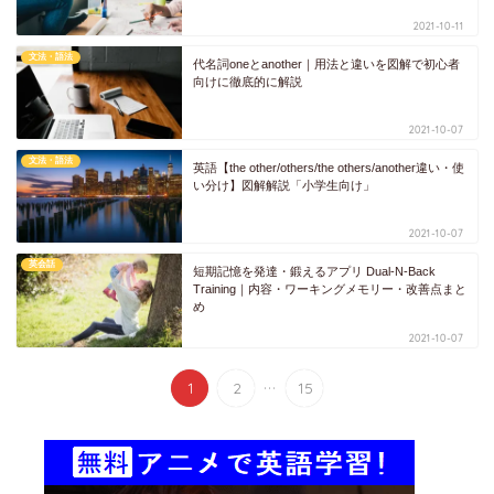
2021-10-11
文法・語法
代名詞oneとanother｜用法と違いを図解で初心者
向けに徹底的に解説
2021-10-07
文法・語法
英語【the other/others/the others/another違い・使
い分け】図解解説「小学生向け」
2021-10-07
英会話
短期記憶を発達・鍛えるアプリ Dual-N-Back
Training｜内容・ワーキングメモリー・改善点まと
め
2021-10-07
...
1
2
15