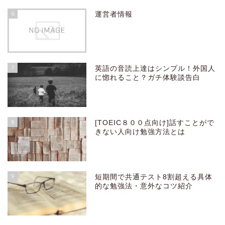
6
運営者情報
7
英語の音読上達はシンプル！外国人
に惚れること？ガチ体験談告白
8
[TOEIC８００点向け]話すことがで
きない人向け勉強方法とは
9
短期間で共通テスト8割超える具体
的な勉強法・意外なコツ紹介