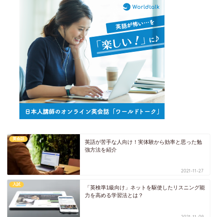
英会話
英語が苦手な人向け！実体験から効率と思った勉
強方法を紹介
2021-11-27
入試
「英検準1級向け」ネットを駆使したリスニング能
力を高める学習法とは？
2021-11-09