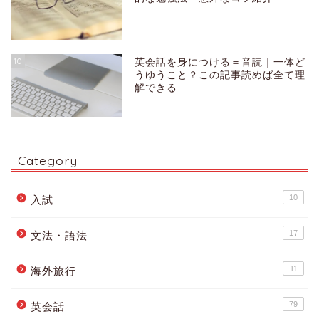
10
英会話を身につける＝音読｜一体ど
うゆうこと？この記事読めば全て理
解できる
Category
10
入試
17
文法・語法
11
海外旅行
79
英会話