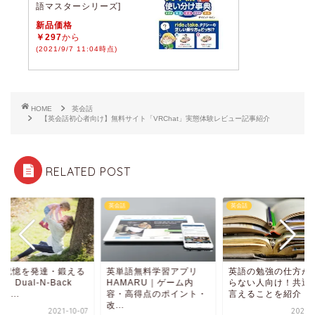
語マスターシリーズ]
新品価格
￥297
から
(2021/9/7 11:04時点)
HOME
英会話
【英会話初心者向け】無料サイト「VRChat」実態体験レビュー記事紹介
RELATED POST
話
英会話
英会話
期記憶を発達・鍛える
英単語無料学習アプリ
英語の勉強の仕方が
リ Dual-N-Back
HAMARU｜ゲーム内
らない人向け！共通
ini...
容・高得点のポイント・
言えることを紹介
改...
2021-10-07
2021-0