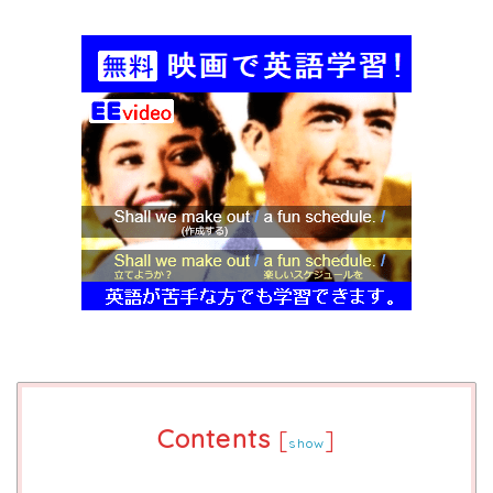
Contents
[
]
show