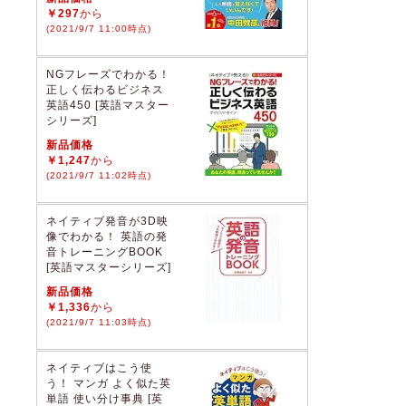
￥297
から
(2021/9/7 11:00時点)
NGフレーズでわかる！
正しく伝わるビジネス
英語450 [英語マスター
シリーズ]
新品価格
￥1,247
から
(2021/9/7 11:02時点)
ネイティブ発音が3D映
像でわかる！ 英語の発
音トレーニングBOOK
[英語マスターシリーズ]
新品価格
￥1,336
から
(2021/9/7 11:03時点)
ネイティブはこう使
う！ マンガ よく似た英
単語 使い分け事典 [英