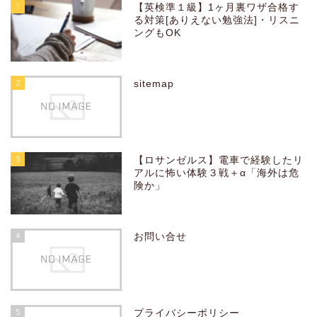
1
【英検準１級】1ヶ月裏ワザ合格す
る対策[ありえない勉強法]・リスニ
ングもOK
2
sitemap
3
【ロサンゼルス】電車で経験したリ
アルに怖い体験３戦＋α「海外は危
険か」
4
お問い合せ
5
プライバシーポリシー