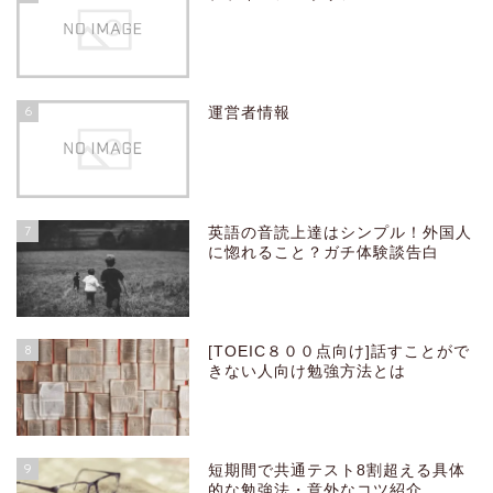
6
運営者情報
7
英語の音読上達はシンプル！外国人
に惚れること？ガチ体験談告白
8
[TOEIC８００点向け]話すことがで
きない人向け勉強方法とは
9
短期間で共通テスト8割超える具体
的な勉強法・意外なコツ紹介