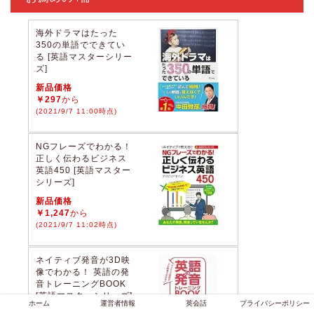
海外ドラマはたった
350の単語でできてい
る [英語マスターシリー
ズ]
新品価格
￥297
から
(2021/9/7 11:00時点)
NGフレーズでわかる！
正しく伝わるビジネス
英語450 [英語マスター
シリーズ]
新品価格
￥1,247
から
(2021/9/7 11:02時点)
ネイティブ発音が3D映
像でわかる！ 英語の発
音トレーニングBOOK
[英語マスターシリーズ]
ホーム
運営者情報
英会話
プライバシーポリシー