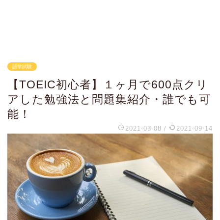
語学試験
【TOEIC初心者】１ヶ月で600点クリ
アした勉強法と問題集紹介・誰でも可
能！
2021-03-08
/
2021-09-14