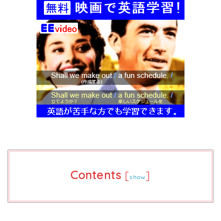
Contents
[
]
show