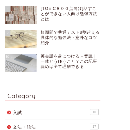
[TOEIC８００点向け]話すこ
8
とができない人向け勉強方法
とは
短期間で共通テスト8割超える
9
具体的な勉強法・意外なコツ
紹介
英会話を身につける＝音読｜
10
一体どうゆうこと？この記事
読めば全て理解できる
Category
入試
10
文法・語法
17