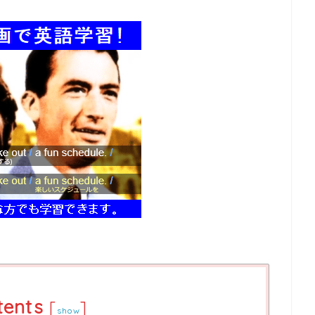
tents
[
]
show