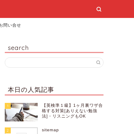
お問い合せ
search
本日の人気記事
【英検準１級】1ヶ月裏ワザ合
1
格する対策[ありえない勉強
法]・リスニングもOK
sitemap
2