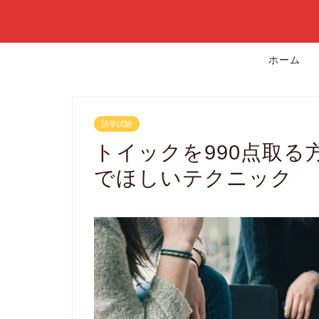
ホーム
語学試験
トイックを990点取
でほしいテクニック