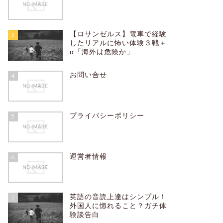
【ロサンゼルス】電車で経験
3
したリアルに怖い体験３戦＋
α「海外は危険か」
お問い合せ
4
プライバシーポリシー
5
運営者情報
6
英語の音読上達はシンプル！
7
外国人に惚れること？ガチ体
験談告白