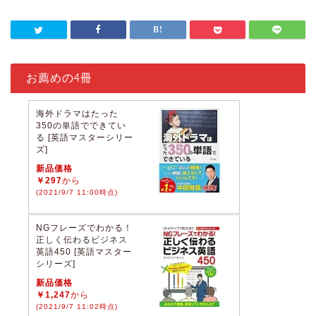
お薦めの4冊
海外ドラマはたった
350の単語でできてい
る [英語マスターシリー
ズ]
新品価格
￥297
から
(2021/9/7 11:00時点)
NGフレーズでわかる！
正しく伝わるビジネス
英語450 [英語マスター
シリーズ]
新品価格
￥1,247
から
(2021/9/7 11:02時点)