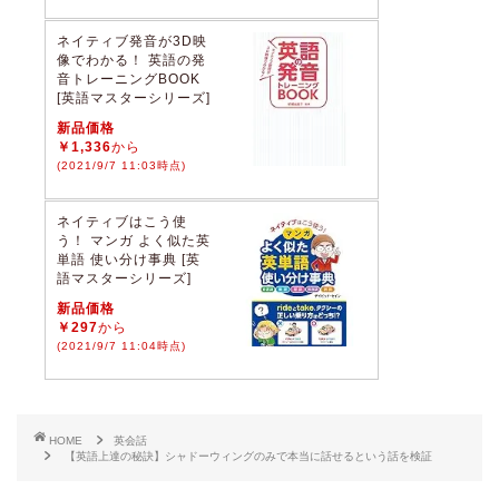
ネイティブ発音が3D映
像でわかる！ 英語の発
音トレーニングBOOK
[英語マスターシリーズ]
新品価格
￥1,336
から
(2021/9/7 11:03時点)
ネイティブはこう使
う！ マンガ よく似た英
単語 使い分け事典 [英
語マスターシリーズ]
新品価格
￥297
から
(2021/9/7 11:04時点)
HOME
英会話
【英語上達の秘訣】シャドーウィングのみで本当に話せるという話を検証