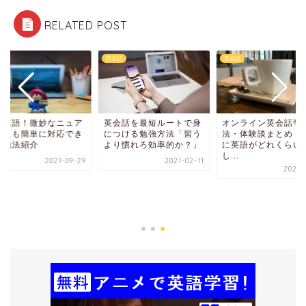
RELATED POST
話
英会話
英会話
会話を最短ルートで身
オンライン英会話学習
つける勉強方法「習う
法・体験談まとめ！実際
り慣れろ効率的か？」
に英語がどれくらい向上
し...
2021-02-11
2021-08-11
実用英語！微妙なニ
ンスにも簡単に対応
る勉強法紹介
2021-0