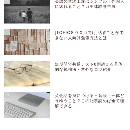
7
英語の音読上達はシンプル！外国人
に惚れること？ガチ体験談告白
8
[TOEIC８００点向け]話すことがで
きない人向け勉強方法とは
9
短期間で共通テスト8割超える具体
的な勉強法・意外なコツ紹介
10
英会話を身につける＝音読｜一体ど
うゆうこと？この記事読めば全て理
解できる