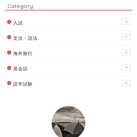
Category
10
入試
17
文法・語法
11
海外旅行
79
英会話
36
語学試験