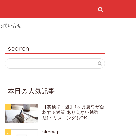
お問い合せ
search
本日の人気記事
【英検準１級】1ヶ月裏ワザ合
1
格する対策[ありえない勉強
法]・リスニングもOK
sitemap
2