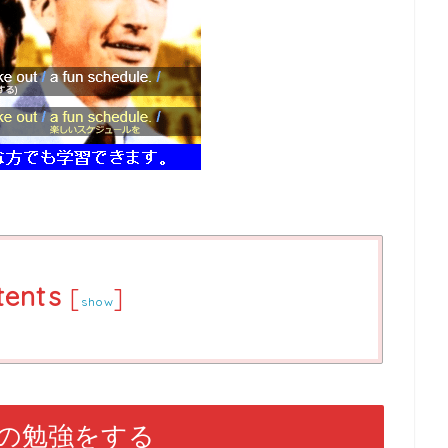
tents
[
]
show
の勉強をする