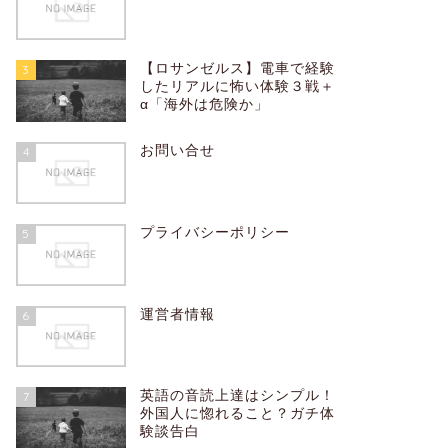
【ロサンゼルス】電車で経験
3
したリアルに怖い体験３戦＋
α「海外は危険か」
お問い合せ
4
プライバシーポリシー
5
運営者情報
6
英語の音読上達はシンプル！
7
外国人に惚れること？ガチ体
験談告白