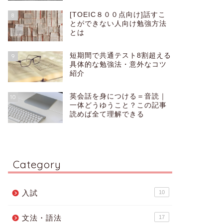
[TOEIC８００点向け]話すこ
8
とができない人向け勉強方法
とは
短期間で共通テスト8割超える
9
具体的な勉強法・意外なコツ
紹介
英会話を身につける＝音読｜
10
一体どうゆうこと？この記事
読めば全て理解できる
Category
入試
10
文法・語法
17